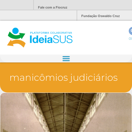
Fale com a Fiocruz
Fundação Oswaldo Cruz
Ol
manicômios judiciários