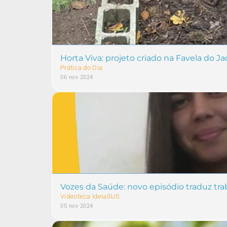
Horta Viva: projeto criado na Favela do
Prática do Dia
06 nov 2024
Vozes da Saúde: novo episódio traduz tr
Videoteca IdeiaSUS
05 nov 2024