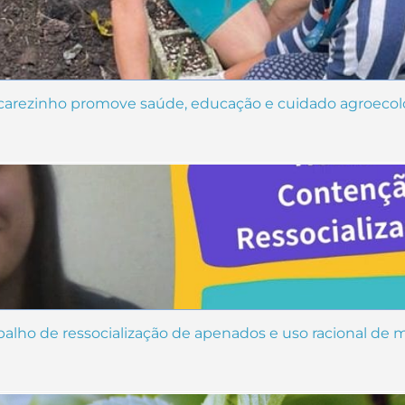
 Jacarezinho promove saúde, educação e cuidado agroecol
abalho de ressocialização de apenados e uso racional d