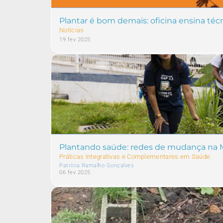
Plantar é bom demais: oficina ensina téc
Notícias
19 fev 2025
Plantando saúde: redes de mudança na 
Práticas Integrativas e Complementares em Saúde
Patrícia Ramalho Gonçalves
06 fev 2025