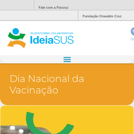
Fale com a Fiocruz
Fundação Oswaldo Cruz
Ol
Dia Nacional da
Vacinação