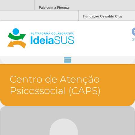
Fale com a Fiocruz
Fundação Oswaldo Cruz
Ol
Centro de Atenção
Psicossocial (CAPS)