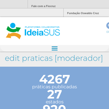
Fale com a Fiocruz
Fundação Oswaldo Cruz
Ol
edit praticas [moderador]
4267
práticas publicadas
27
estados