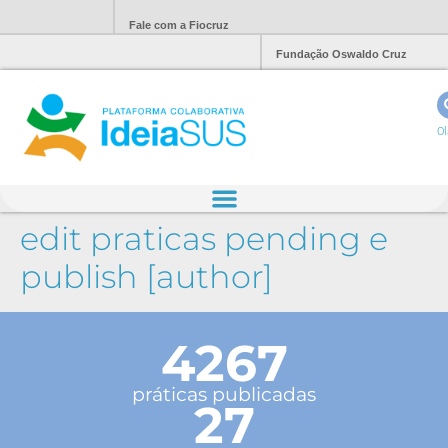
Fale com a Fiocruz
Fundação Oswaldo Cruz
Ol
edit praticas pending e
publish [author]
4267
práticas publicadas
27