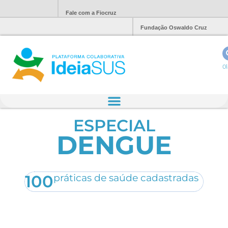
Fale com a Fiocruz
Fundação Oswaldo Cruz
Ol
ESPECIAL
DENGUE
100
práticas de saúde cadastradas