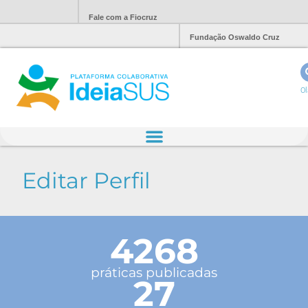
Fale com a Fiocruz
Fundação Oswaldo Cruz
Ol
Editar Perfil
4268
práticas publicadas
27