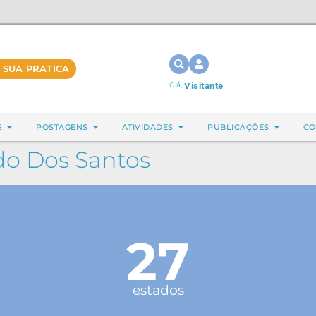
 SUA PRATICA
Olá,
Visitante
S
POSTAGENS
ATIVIDADES
PUBLICAÇÕES
CO
do Dos Santos
27
estados