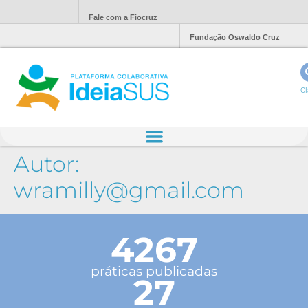
Fale com a Fiocruz
Fundação Oswaldo Cruz
Ol
Autor:
wramilly@gmail.com
4267
práticas publicadas
27