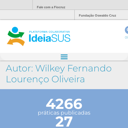
Fale com a Fiocruz
Fundação Oswaldo Cruz
Ol
Autor:
Wilkey Fernando
Lourenço Oliveira
4266
práticas publicadas
27