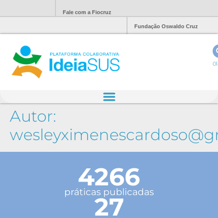
Fale com a Fiocruz
Fundação Oswaldo Cruz
Ol
Autor:
wesleyximenescardoso@g
4266
práticas publicadas
27