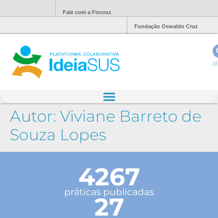
Fale com a Fiocruz
Fundação Oswaldo Cruz
Ol
Autor:
Viviane Barreto de
Souza Lopes
4267
práticas publicadas
27