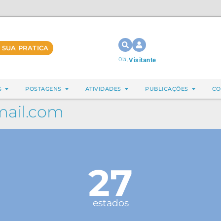
 SUA PRATICA
Olá,
Visitante
S
POSTAGENS
ATIVIDADES
PUBLICAÇÕES
CO
mail.com
27
estados