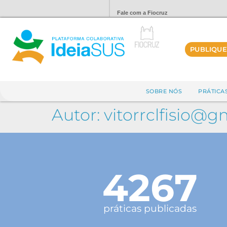
Fale com a Fiocruz
PUBLIQUE
SOBRE NÓS
PRÁTICA
Autor:
vitorrclfisio@g
4267
práticas publicadas