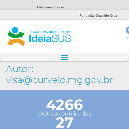
Fale com a Fiocruz
Fundação Oswaldo Cruz
Ol
Autor:
visa@curvelo.mg.gov.br
4266
práticas publicadas
27