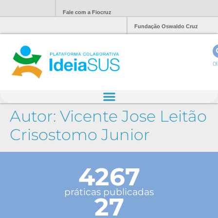
Fale com a Fiocruz
Fundação Oswaldo Cruz
Ol
Autor:
Vicente Jose Leitão
Crisostomo Junior
4267
práticas publicadas
27