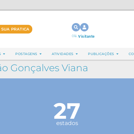
 SUA PRATICA
Olá,
Visitante
S
POSTAGENS
ATIVIDADES
PUBLICAÇÕES
CO
ão Gonçalves Viana
27
estados