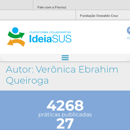
Fale com a Fiocruz
Fundação Oswaldo Cruz
Ol
Autor:
Verônica Ebrahim
Queiroga
4268
práticas publicadas
27