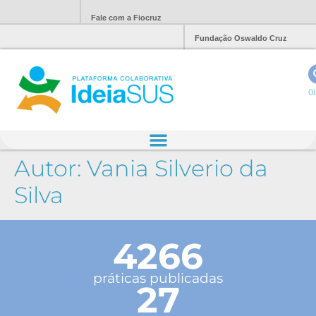
Fale com a Fiocruz
Fundação Oswaldo Cruz
Ol
Autor:
Vania Silverio da
Silva
4266
práticas publicadas
27