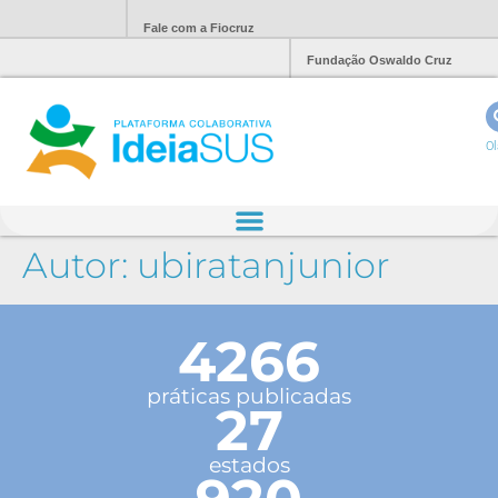
Fale com a Fiocruz
Fundação Oswaldo Cruz
Ol
Autor:
ubiratanjunior
4266
práticas publicadas
27
estados