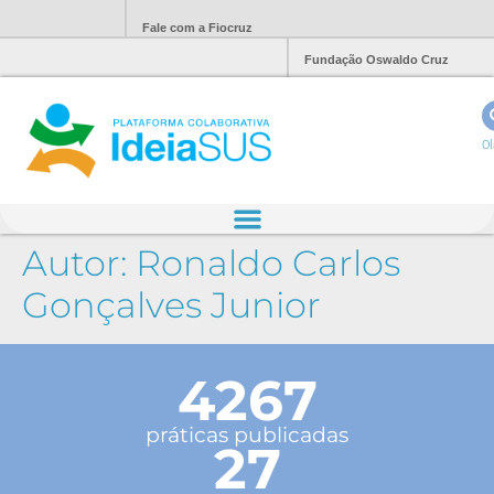
Fale com a Fiocruz
Fundação Oswaldo Cruz
Ol
Autor:
Ronaldo Carlos
Gonçalves Junior
4267
práticas publicadas
27