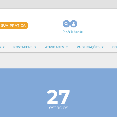
 SUA PRATICA
Olá,
Visitante
S
POSTAGENS
ATIVIDADES
PUBLICAÇÕES
CO
27
estados