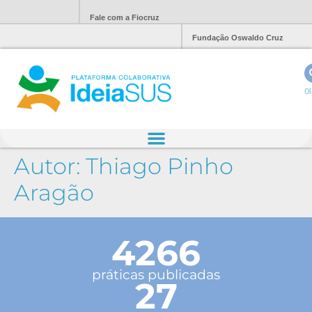
Fale com a Fiocruz
Fundação Oswaldo Cruz
Ol
Autor:
Thiago Pinho
Aragão
4266
práticas publicadas
27