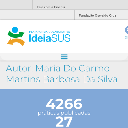
Fale com a Fiocruz
Fundação Oswaldo Cruz
Ol
Autor:
Maria Do Carmo
Martins Barbosa Da Silva
4266
práticas publicadas
27