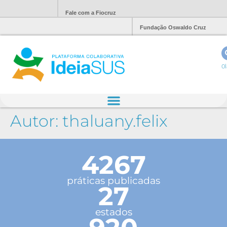
Fale com a Fiocruz
Fundação Oswaldo Cruz
Ol
Autor:
thaluany.felix
4267
práticas publicadas
27
estados