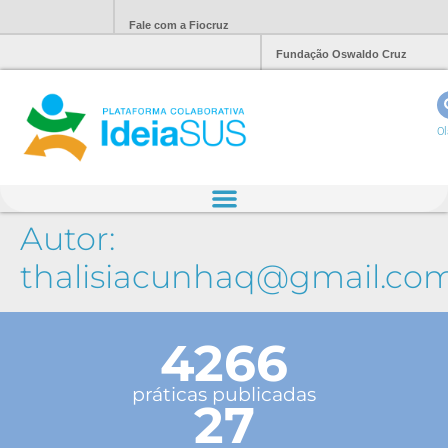
Fale com a Fiocruz
Fundação Oswaldo Cruz
Ol
Autor:
thalisiacunhaq@gmail.co
4266
práticas publicadas
27