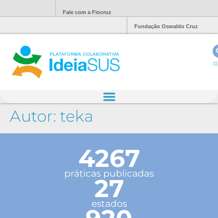
Fale com a Fiocruz
Fundação Oswaldo Cruz
Ol
Autor:
teka
4267
práticas publicadas
27
estados