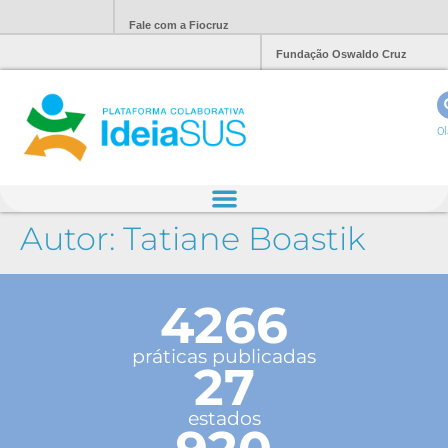
Fale com a Fiocruz
Fundação Oswaldo Cruz
Ol
Autor:
Tatiane Boastik
4266
práticas publicadas
27
estados