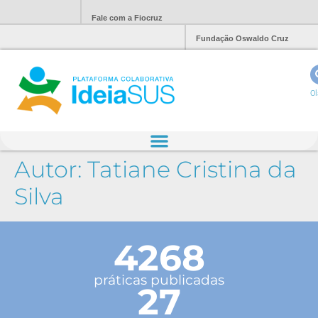
Fale com a Fiocruz
Fundação Oswaldo Cruz
Ol
Autor:
Tatiane Cristina da
Silva
4268
práticas publicadas
27