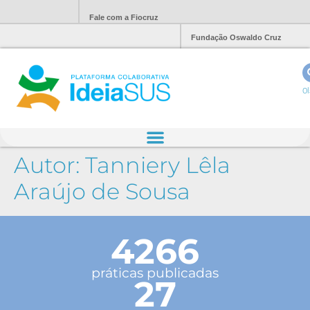
Fale com a Fiocruz
Fundação Oswaldo Cruz
Ol
Autor:
Tanniery Lêla
Araújo de Sousa
4266
práticas publicadas
27