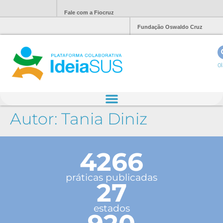
Fale com a Fiocruz
Fundação Oswaldo Cruz
Ol
Autor:
Tania Diniz
4266
práticas publicadas
27
estados