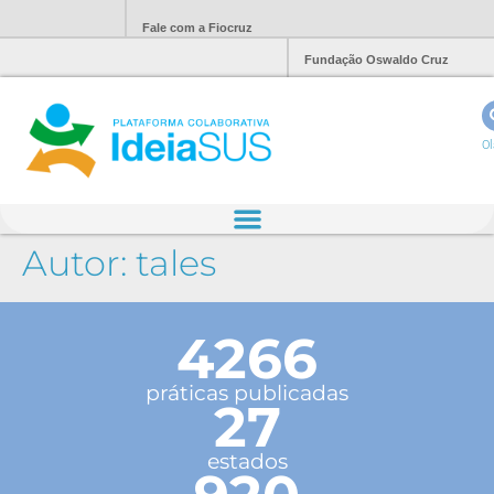
Fale com a Fiocruz
Fundação Oswaldo Cruz
Ol
Autor:
tales
4266
práticas publicadas
27
estados