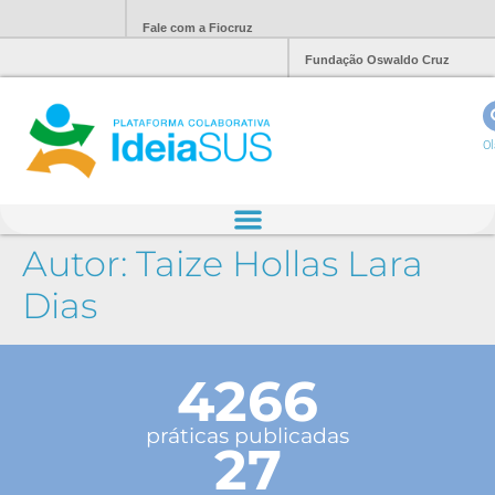
Fale com a Fiocruz
Fundação Oswaldo Cruz
Ol
Autor:
Taize Hollas Lara
Dias
4266
práticas publicadas
27