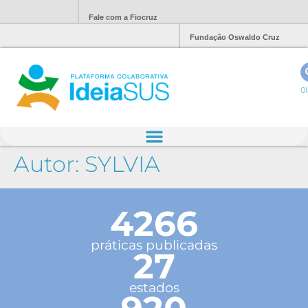
Fale com a Fiocruz
Fundação Oswaldo Cruz
Ol
Autor:
SYLVIA
4266
práticas publicadas
27
estados