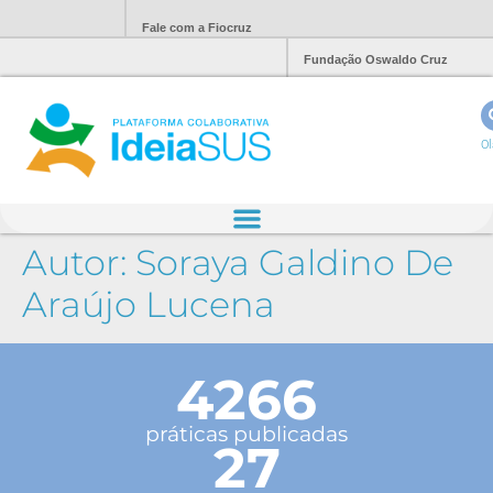
Fale com a Fiocruz
Fundação Oswaldo Cruz
Ol
Autor:
Soraya Galdino De
Araújo Lucena
4266
práticas publicadas
27