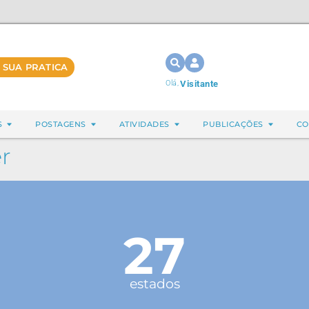
 SUA PRATICA
Olá,
Visitante
S
POSTAGENS
ATIVIDADES
PUBLICAÇÕES
CO
r
27
estados