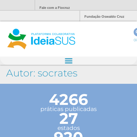
Fale com a Fiocruz
Fundação Oswaldo Cruz
Ol
Autor:
socrates
4266
práticas publicadas
27
estados