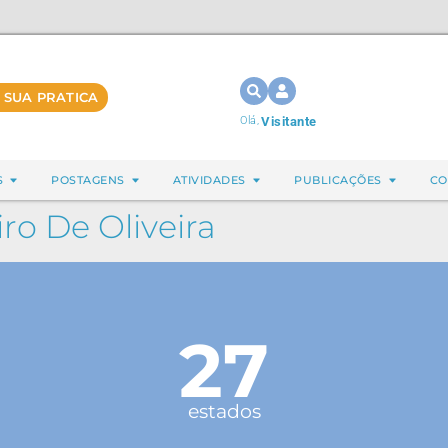
 SUA PRATICA
Olá,
Visitante
S
POSTAGENS
ATIVIDADES
PUBLICAÇÕES
CO
iro De Oliveira
27
estados