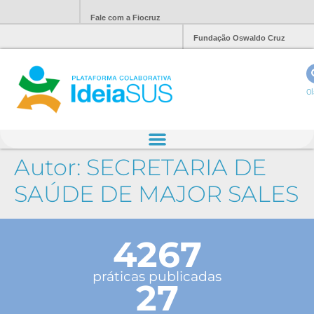
Fale com a Fiocruz
Fundação Oswaldo Cruz
Ol
Autor:
SECRETARIA DE
SAÚDE DE MAJOR SALES
4267
práticas publicadas
27