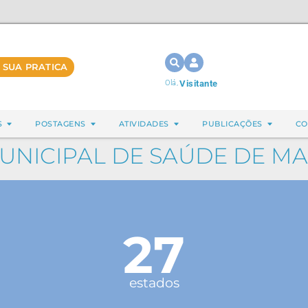
 SUA PRATICA
Olá,
Visitante
S
POSTAGENS
ATIVIDADES
PUBLICAÇÕES
CO
UNICIPAL DE SAÚDE DE M
27
estados