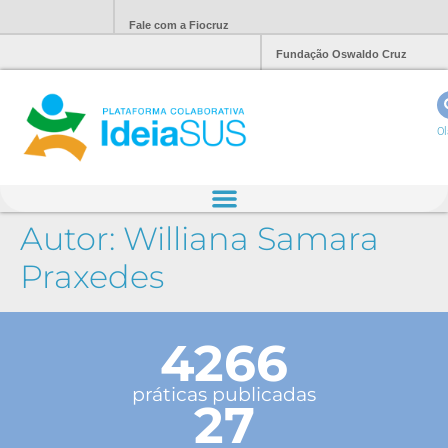
Fale com a Fiocruz
Fundação Oswaldo Cruz
Ol
Autor:
Williana Samara
Praxedes
4266
práticas publicadas
27