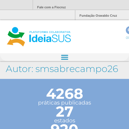
Fale com a Fiocruz
Fundação Oswaldo Cruz
Ol
Autor:
smsabrecampo26
4268
práticas publicadas
27
estados