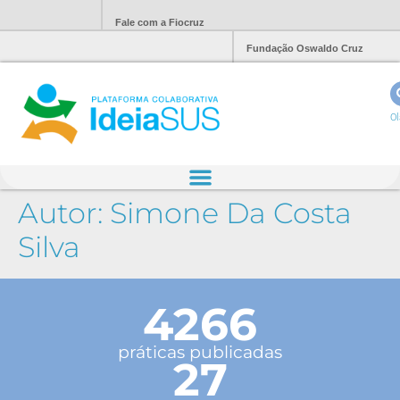
Fale com a Fiocruz
Fundação Oswaldo Cruz
Ol
Autor:
Simone Da Costa
Silva
4266
práticas publicadas
27