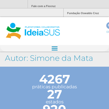
Fale com a Fiocruz
Fundação Oswaldo Cruz
Ol
Autor:
Simone da Mata
4267
práticas publicadas
27
estados