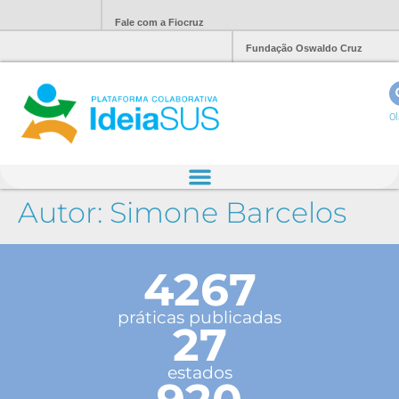
Fale com a Fiocruz
Fundação Oswaldo Cruz
Ol
Autor:
Simone Barcelos
4267
práticas publicadas
27
estados