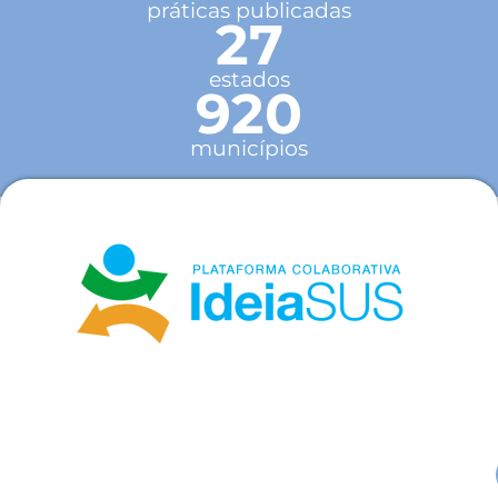
práticas publicadas
27
estados
920
municípios