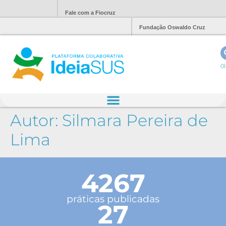
Fale com a Fiocruz
Fundação Oswaldo Cruz
Ol
Autor:
Silmara Pereira de
Lima
4267
práticas publicadas
27