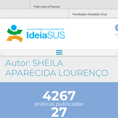
Fale com a Fiocruz
Fundação Oswaldo Cruz
Ol
Autor:
SHEILA
APARECIDA LOURENÇO
4267
práticas publicadas
27