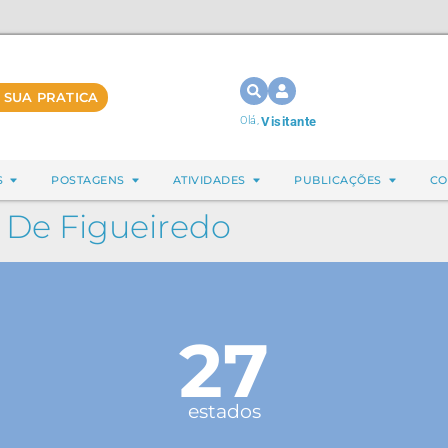
 SUA PRATICA
Olá,
Visitante
S
POSTAGENS
ATIVIDADES
PUBLICAÇÕES
CO
 De Figueiredo
27
estados