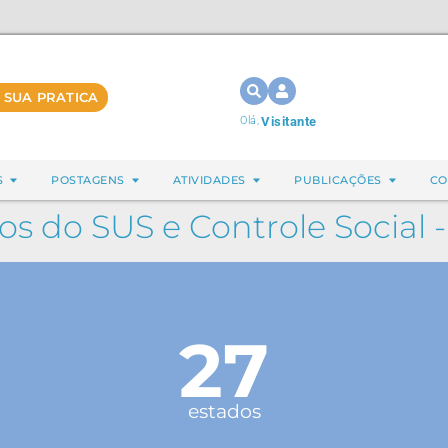
 SUA PRATICA
Olá,
Visitante
S
POSTAGENS
ATIVIDADES
PUBLICAÇÕES
CO
os do SUS e Controle Social
27
estados