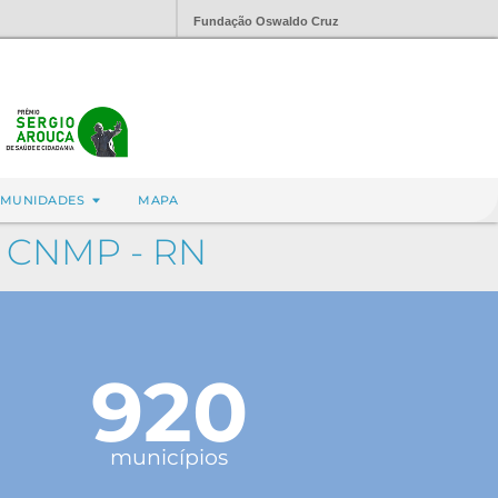
Fundação Oswaldo Cruz
MUNIDADES
MAPA
 - CNMP - RN
920
municípios